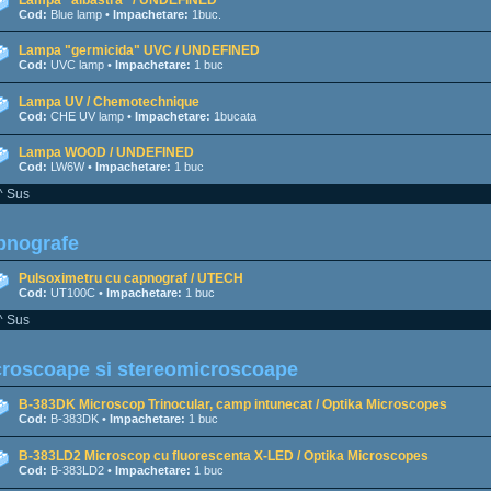
Cod:
Blue lamp •
Impachetare:
1buc.
Lampa "germicida" UVC / UNDEFINED
Cod:
UVC lamp •
Impachetare:
1 buc
Lampa UV / Chemotechnique
Cod:
CHE UV lamp •
Impachetare:
1bucata
Lampa WOOD / UNDEFINED
Cod:
LW6W •
Impachetare:
1 buc
^ Sus
pnografe
Pulsoximetru cu capnograf / UTECH
Cod:
UT100C •
Impachetare:
1 buc
^ Sus
croscoape si stereomicroscoape
B-383DK Microscop Trinocular, camp intunecat / Optika Microscopes
Cod:
B-383DK •
Impachetare:
1 buc
B-383LD2 Microscop cu fluorescenta X-LED / Optika Microscopes
Cod:
B-383LD2 •
Impachetare:
1 buc