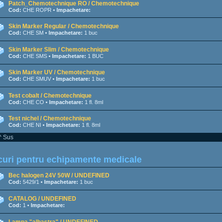
Patch_Chemotechnique RO / Chemotechnique
Cod:
CHE ROPR •
Impachetare:
Skin Marker Regular / Chemotechnique
Cod:
CHE SM •
Impachetare:
1 buc
Skin Marker Slim / Chemotechnique
Cod:
CHE SMS •
Impachetare:
1 BUC
Skin Marker UV / Chemotechnique
Cod:
CHE SMUV •
Impachetare:
1 buc
Test cobalt / Chemotechnique
Cod:
CHE CO •
Impachetare:
1 fl. 8ml
Test nichel / Chemotechnique
Cod:
CHE NI •
Impachetare:
1 fl. 8ml
^ Sus
uri pentru echipamente medicale
Bec halogen 24V 50W / UNDEFINED
Cod:
5429/1 •
Impachetare:
1 buc
CATALOG / UNDEFINED
Cod:
1 •
Impachetare:
Lampa "albastra" / UNDEFINED