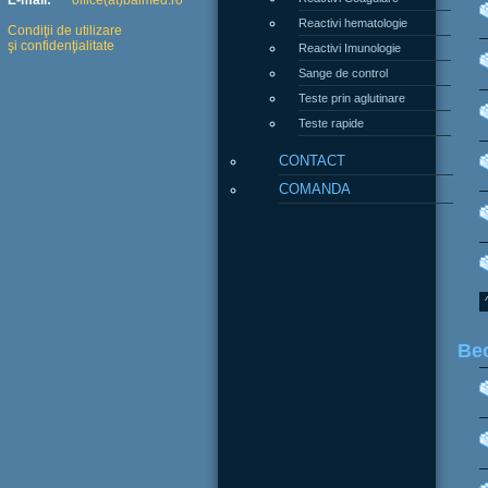
E-mail:
office(at)balmed.ro
Reactivi hematologie
Condiţii de utilizare
şi confidenţialitate
Reactivi Imunologie
Sange de control
Teste prin aglutinare
Teste rapide
CONTACT
COMANDA
Bec