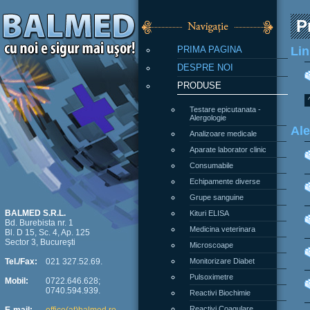
P
PRIMA PAGINA
Lin
DESPRE NOI
PRODUSE
Testare epicutanata -
Alergologie
Ale
Analizoare medicale
Aparate laborator clinic
Consumabile
Echipamente diverse
Grupe sanguine
Kituri ELISA
BALMED S.R.L.
Bd. Burebista nr. 1
Medicina veterinara
Bl. D 15, Sc. 4, Ap. 125
Sector 3, Bucureşti
Microscoape
Monitorizare Diabet
Tel./Fax:
021 327.52.69.
Pulsoximetre
Mobil:
0722.646.628;
0740.594.939.
Reactivi Biochimie
Reactivi Coagulare