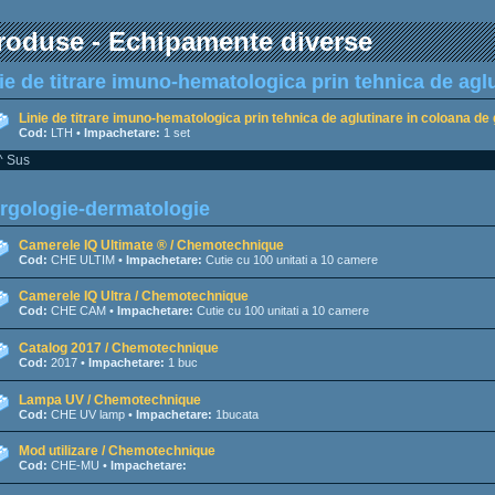
roduse - Echipamente diverse
ie de titrare imuno-hematologica prin tehnica de aglu
Linie de titrare imuno-hematologica prin tehnica de aglutinare in coloana d
Cod:
LTH •
Impachetare:
1 set
^ Sus
rgologie-dermatologie
Camerele IQ Ultimate ® / Chemotechnique
Cod:
CHE ULTIM •
Impachetare:
Cutie cu 100 unitati a 10 camere
Camerele IQ Ultra / Chemotechnique
Cod:
CHE CAM •
Impachetare:
Cutie cu 100 unitati a 10 camere
Catalog 2017 / Chemotechnique
Cod:
2017 •
Impachetare:
1 buc
Lampa UV / Chemotechnique
Cod:
CHE UV lamp •
Impachetare:
1bucata
Mod utilizare / Chemotechnique
Cod:
CHE-MU •
Impachetare: