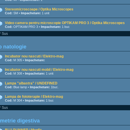
Stereomicroscoape / Optika Microscopes
Cod:
SM •
Impachetare:
1 unit
Video camera pentru microscopie OPTIKAM PRO 3 / Optika Microscopes
Cod:
OPTIKAM PRO 3 •
Impachetare:
1 buc
^ Sus
 natologie
Incubator nou nascuti / Elektro-mag
Cod:
M 305 •
Impachetare:
Incubator nou nascuti mobil / Elektro-mag
Cod:
M 308 •
Impachetare:
1 unit
Lampa "albastra" / UNDEFINED
Cod:
Blue lamp •
Impachetare:
1buc.
Lampa de fototerapie / Elektro-mag
Cod:
M 304 •
Impachetare:
1 buc
^ Sus
metrie digestiva