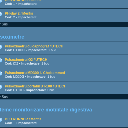
BLU RUNNER / Menfis
Cod:
1 •
Impachetare:
PH-day 2 / Menfis
Cod:
2 •
Impachetare:
^ Sus
lsoximetre
Pulsoximetru cu capnograf / UTECH
Cod:
UT100C •
Impachetare:
1 buc
Pulsoximetru iO2 / UTECH
Cod:
iO2 •
Impachetare:
1 buc
Pulsoximetru MD300 I / Choicemmed
Cod:
MD300I •
Impachetare:
1 buc
Pulsoximetru portabil UT-100 / UTECH
Cod:
UT-100 •
Impachetare:
1 buc
^ Sus
teme monitorizare motilitate digestiva
BLU RUNNER / Menfis
Cod:
1 •
Impachetare: