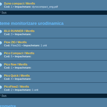
Dyno compact / Menfis
Cod:
1 •
Impachetare:
dynocompact_eng.pdf
^ Sus
teme monitorizare urodinamica
BLU RUNNER / Menfis
Cod:
3 •
Impachetare:
Flow ZIG / Menfis
Cod:
FlowZIG •
Impachetare:
1 unit
Pico Compact / Menfis
Cod:
5 •
Impachetare:
Pico flow / Menfis
Cod:
1 •
Impachetare:
Pico Quick / Menfis
Cod:
4 •
Impachetare:
PicoFlow2 / Menfis
Cod:
2 •
Impachetare:
1 unit
^ Sus
irometre