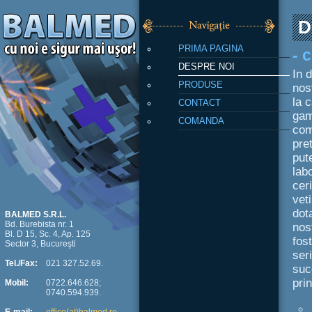
D
PRIMA PAGINA
- 
DESPRE NOI
In d
PRODUSE
nos
la 
CONTACT
gam
COMANDA
com
pre
put
lab
cer
vet
dot
BALMED S.R.L.
Bd. Burebista nr. 1
nos
Bl. D 15, Sc. 4, Ap. 125
fos
Sector 3, Bucureşti
ser
Tel./Fax:
021 327.52.69.
suc
prin
Mobil:
0722.646.628;
0740.594.939.