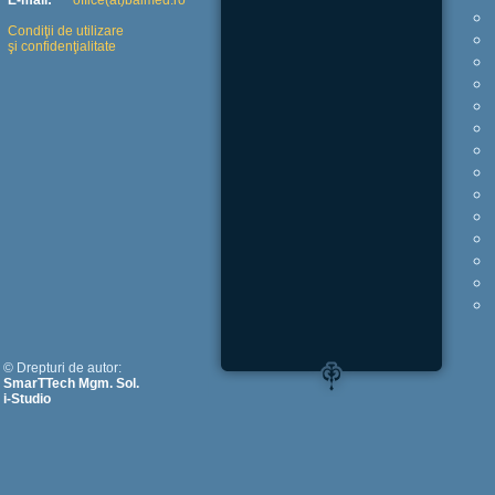
E-mail:
office(at)balmed.ro
Condiţii de utilizare
şi confidenţialitate
© Drepturi de autor:
SmarTTech Mgm. Sol.
i-Studio