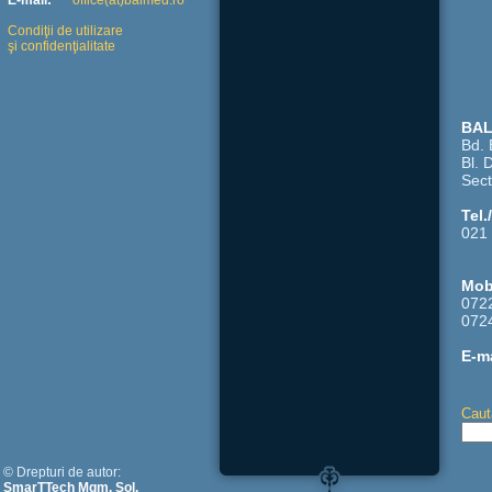
E-mail:
office(at)balmed.ro
Condiţii de utilizare
şi confidenţialitate
BAL
Bd. 
Bl. 
Sect
Tel.
021 
Mob
072
072
E-ma
Caut
© Drepturi de autor:
SmarTTech Mgm. Sol.