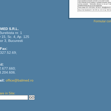
Formular c
MED S.R.L.
Burebista nr. 1
D 15, Sc. 4, Ap. 125
or 3, Bucuresti
/Fax:
327.52.69;
il:
2.677.660;
4.204.606.
il:
office@balmed.ro
are in Site
: