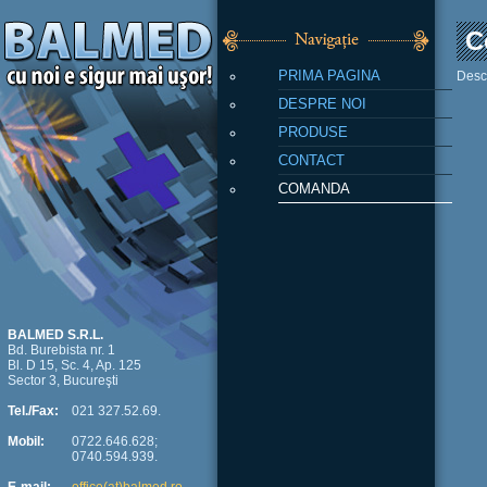
C
PRIMA PAGINA
Desca
DESPRE NOI
PRODUSE
CONTACT
COMANDA
BALMED S.R.L.
Bd. Burebista nr. 1
Bl. D 15, Sc. 4, Ap. 125
Sector 3, Bucureşti
Tel./Fax:
021 327.52.69.
Mobil:
0722.646.628;
0740.594.939.