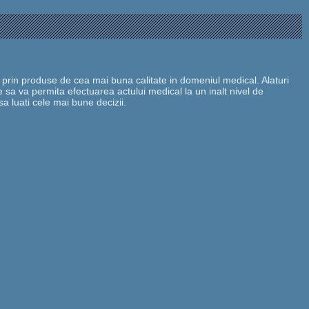
prin produse de cea mai buna calitate in domeniul medical. Alaturi
sa va permita efectuarea actului medical la un inalt nivel de
sa luati cele mai bune decizii.