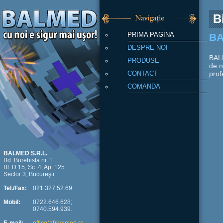
B
PRIMA PAGINA
BA
DESPRE NOI
BALM
PRODUSE
de n
CONTACT
prof
COMANDA
BALMED S.R.L.
Bd. Burebista nr. 1
Bl. D 15, Sc. 4, Ap. 125
Sector 3, Bucureşti
Tel./Fax:
021 327.52.69.
Mobil:
0722.646.628;
0740.594.939.