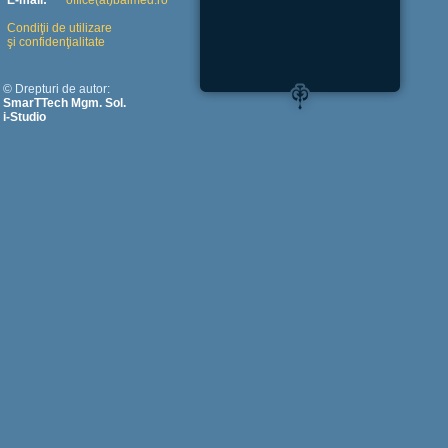
E-mail:
office(at)balmed.ro
Condiţii de utilizare
şi confidenţialitate
© Drepturi de autor:
SmarTTech Mgm. Sol.
i-Studio