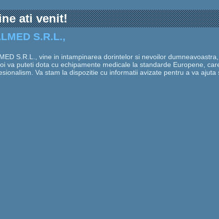
ine ati venit!
LMED S.R.L.,
ED S.R.L., vine in intampinarea dorintelor si nevoilor dumneavoastra, 
oi va puteti dota cu echipamente medicale la standarde Europene, care 
esionalism. Va stam la dispozitie cu informatii avizate pentru a va ajuta 