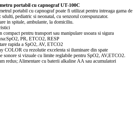
imetru portabil cu capnograf UT-100C
etrul portabil cu capnograf poate fi utilizat pentru intreaga gama de
: sdulti, pediatric si neonatal, cu senzorul corespunzator.
re in spitale, ambulante, la domiciliu.
istici
n compact pentru transport sau manipulare usoara si sigura
ina:SpO2, PR, ETCO2, RESP
tare rapida a SpO2, AV, ETCO2
ay COLOR cu rezolutie excelenta si iluminare din spate
e sonore si vizuale cu limite reglabile pentru SpO2, AV,ETCO2.
m redus; Alimentare cu baterii alkaline AA sau acumulatori
ratia standard include:
ximetru-capnograf propriu-zis
r reutilizabil SpO2 pentru adult
 prelungitor pentru senzorul SpO2
l ETCO2
 de unica folosinta
i AA alcaline
l de utilizare in limba romana
declaratie conformitate CE.
uni: 13.5x 7.5 x 2.8 cm
00g.