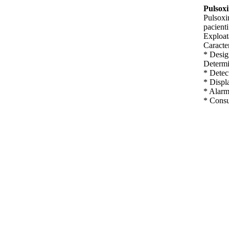
Pulsox
Pulsoxim
pacienti
Exploata
Caracter
* Desig
Determ
* Detec
* Displ
* Alarm
* Consu
Configu
* Pulso
* Senzo
* Cablu
*Modu
*Canule
* bateri
* Manua
* ISO, 
Dimensi
Masa: 5