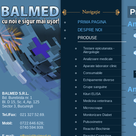
P
PRIMA PAGINA
An
DESPRE NOI
PRODUSE
Testare epicutanata -
Alergologie
Analizoare medicale
Aparate laborator clinic
Consumabile
Echipamente diverse
Grupe sanguine
An
Kituri ELISA
BALMED S.R.L.
Bd. Burebista nr. 1
Medicina veterinara
Bl. D 15, Sc. 4, Ap. 125
Sector 3, Bucureşti
Microscoape
Monitorizare Diabet
Tel./Fax:
021 327.52.69.
Pulsoximetre
Mobil:
0722.646.628;
0740.594.939.
Reactivi Biochimie
Reactivi Coagulare