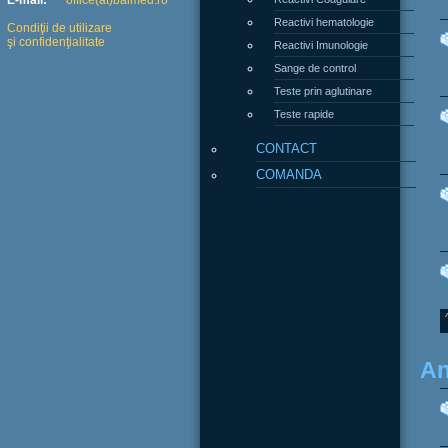
E-mail:
office(at)balmed.ro
Reactivi hematologie
Condiţii de utilizare
şi confidenţialitate
Reactivi Imunologie
Sange de control
Teste prin aglutinare
Teste rapide
CONTACT
COMANDA
An