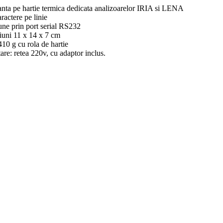
nta pe hartie termica dedicata analizoarelor IRIA si LENA
ractere pe linie
ne prin port serial RS232
uni 11 x 14 x 7 cm
10 g cu rola de hartie
re: retea 220v, cu adaptor inclus.