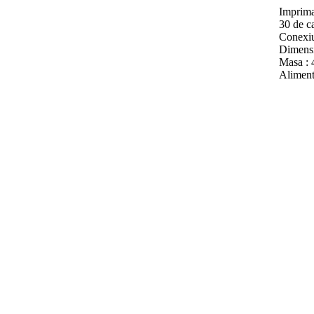
Imprima
30 de ca
Conexiu
Dimensi
Masa : 4
Alimenta