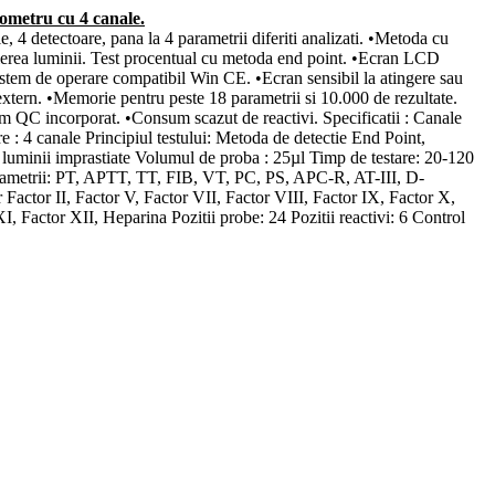
ometru cu 4 canale.
e, 4 detectoare, pana la 4 parametrii diferiti analizati. •Metoda cu
ierea luminii. Test procentual cu metoda end point. •Ecran LCD
istem de operare compatibil Win CE. •Ecran sensibil la atingere sau
xtern. •Memorie pentru peste 18 parametrii si 10.000 de rezultate.
m QC incorporat. •Consum scazut de reactivi. Specificatii : Canale
re : 4 canale Principiul testului: Metoda de detectie End Point,
luminii imprastiate Volumul de proba : 25µl Timp de testare: 20-120
rametrii: PT, APTT, TT, FIB, VT, PC, PS, APC-R, AT-III, D-
Factor II, Factor V, Factor VII, Factor VIII, Factor IX, Factor X,
I, Factor XII, Heparina Pozitii probe: 24 Pozitii reactivi: 6 Control
tura: 37ºC ±0.2ºC Afisare : Ecran LCD Interfata: ecran sensibil si
tocare: 10000 rezultate.