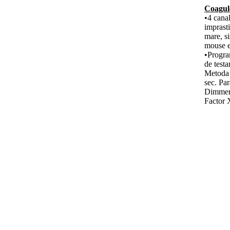
Coagul
•4 canal
imprast
mare, s
mouse e
•Progra
de testa
Metoda 
sec. Pa
Dimmer 
Factor X
tempera
mouse S