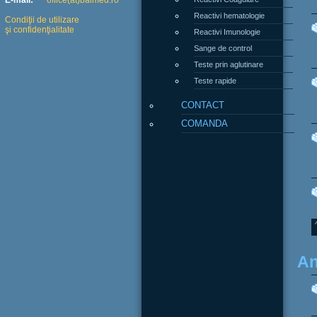
E-mail:
office(at)balmed.ro
Reactivi hematologie
Condiţii de utilizare
şi confidenţialitate
Reactivi Imunologie
Sange de control
Teste prin aglutinare
Teste rapide
CONTACT
COMANDA
An