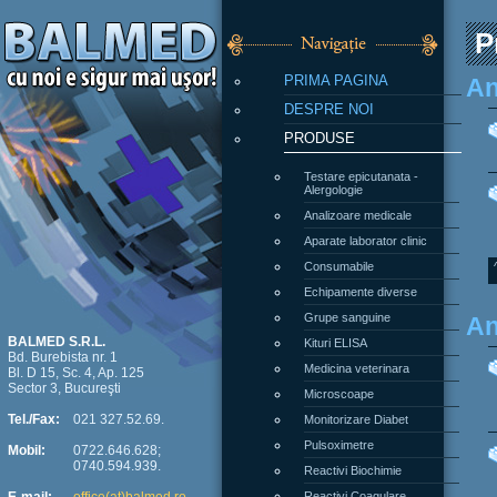
P
PRIMA PAGINA
An
DESPRE NOI
PRODUSE
Testare epicutanata -
Alergologie
Analizoare medicale
Aparate laborator clinic
Consumabile
Echipamente diverse
Grupe sanguine
An
Kituri ELISA
BALMED S.R.L.
Bd. Burebista nr. 1
Medicina veterinara
Bl. D 15, Sc. 4, Ap. 125
Sector 3, Bucureşti
Microscoape
Monitorizare Diabet
Tel./Fax:
021 327.52.69.
Pulsoximetre
Mobil:
0722.646.628;
0740.594.939.
Reactivi Biochimie
Reactivi Coagulare