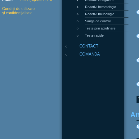
E-mail:
office(at)balmed.ro
Reactivi hematologie
Condiţii de utilizare
şi confidenţialitate
Reactivi Imunologie
Sange de control
Teste prin aglutinare
Teste rapide
CONTACT
COMANDA
An