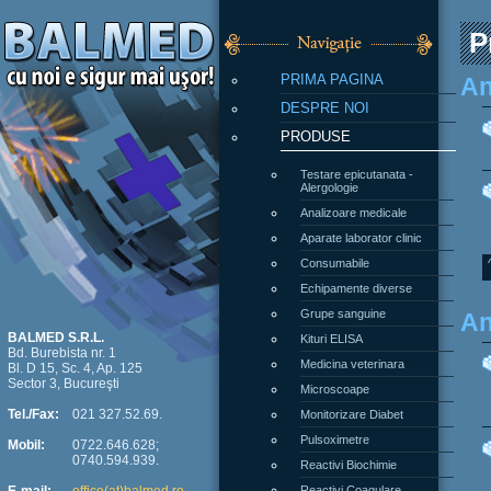
P
PRIMA PAGINA
An
DESPRE NOI
PRODUSE
Testare epicutanata -
Alergologie
Analizoare medicale
Aparate laborator clinic
Consumabile
Echipamente diverse
Grupe sanguine
An
Kituri ELISA
BALMED S.R.L.
Bd. Burebista nr. 1
Medicina veterinara
Bl. D 15, Sc. 4, Ap. 125
Sector 3, Bucureşti
Microscoape
Monitorizare Diabet
Tel./Fax:
021 327.52.69.
Pulsoximetre
Mobil:
0722.646.628;
0740.594.939.
Reactivi Biochimie
Reactivi Coagulare