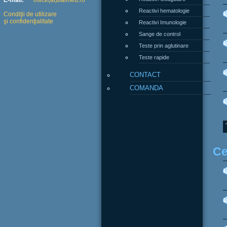
E-mail:
office(at)balmed.ro
Reactivi hematologie
Condiţii de utilizare
şi confidenţialitate
Reactivi Imunologie
Sange de control
Teste prin aglutinare
Teste rapide
CONTACT
COMANDA
Ce