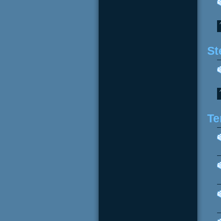
St
Te