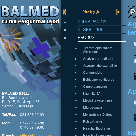
P
PRIMA PAGINA
Ag
DESPRE NOI
te
PRODUSE
Testare epicutanata -
Alergologie
Analizoare medicale
Aparate laborator clinic
Consumabile
Echipamente diverse
Grupe sanguine
Ap
Kituri ELISA
BALMED S.R.L.
Bd. Burebista nr. 1
Medicina veterinara
Bl. D 15, Sc. 4, Ap. 125
Sector 3, Bucureşti
Microscoape
Monitorizare Diabet
Tel./Fax:
021 327.52.69.
Pulsoximetre
Mobil:
0722.646.628;
0740.594.939.
Reactivi Biochimie
Ba
Reactivi Coagulare