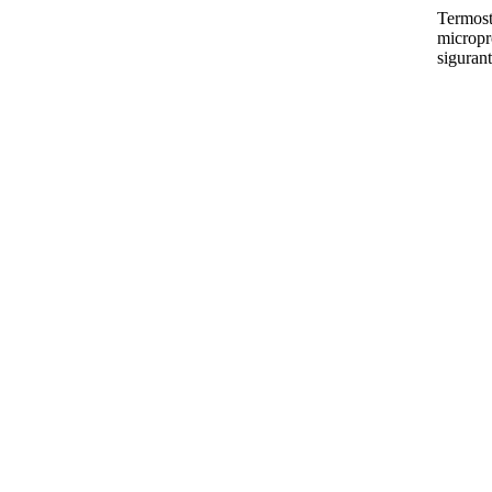
Termosta
micropro
sigurant