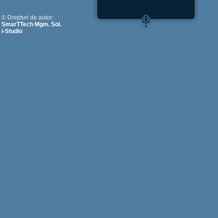
© Drepturi de autor:
SmarTTech Mgm. Sol.
i-Studio