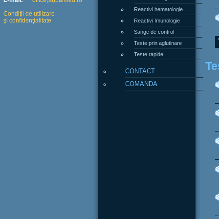
E-mail:
office(at)balmed.ro
Reactivi hematologie
Condiţii de utilizare
şi confidenţialitate
Reactivi Imunologie
Sange de control
Teste prin aglutinare
Teste rapide
Te
CONTACT
COMANDA