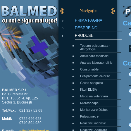
P
PRIMA PAGINA
Ca
DESPRE NOI
PRODUSE
Testare epicutanata -
Alergologie
Analizoare medicale
Co
Aparate laborator clinic
Consumabile
Echipamente diverse
Grupe sanguine
Kituri ELISA
BALMED S.R.L.
Bd. Burebista nr. 1
Medicina veterinara
Bl. D 15, Sc. 4, Ap. 125
Sector 3, Bucureşti
Microscoape
Monitorizare Diabet
Tel./Fax:
021 327.52.69.
Pulsoximetre
Mobil:
0722.646.628;
0740.594.939.
Reactivi Biochimie
Reactivi Coagulare