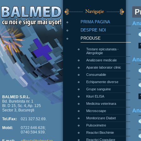
P
PRIMA PAGINA
Ana
DESPRE NOI
PRODUSE
Testare epicutanata -
Alergologie
Ana
Analizoare medicale
Aparate laborator clinic
Consumabile
Echipamente diverse
Grupe sanguine
Kituri ELISA
BALMED S.R.L.
Bd. Burebista nr. 1
Medicina veterinara
Bl. D 15, Sc. 4, Ap. 125
Ana
Sector 3, Bucureşti
Microscoape
Monitorizare Diabet
Tel./Fax:
021 327.52.69.
Pulsoximetre
Mobil:
0722.646.628;
0740.594.939.
Reactivi Biochimie
Reactivi Coagulare