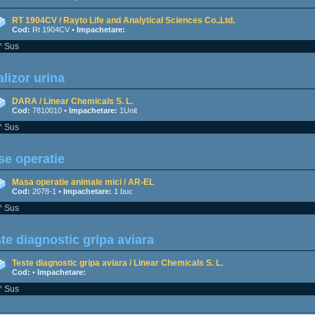
RT 1904CV / Rayto Life and Analytical Sciences Co.,Ltd.
Cod:
Rt 1904CV •
Impachetare:
^ Sus
lizor urina
DARA / Linear Chemicals S. L.
Cod:
7810010 •
Impachetare:
1Unit
^ Sus
e operatie
Masa operatie animale mici / AR-EL
Cod:
2078-1 •
Impachetare:
1 buc
^ Sus
te diagnostic gripa aviara
Teste diagnostic gripa aviara / Linear Chemicals S. L.
Cod:
•
Impachetare:
^ Sus