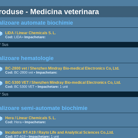
roduse - Medicina veterinara
lizoare automate biochimie
LIDA / Linear Chemicals S. L.
Cod:
LIDA •
Impachetare:
^ Sus
lizoare hematologie
BC-2800 vet / Shenzhen Mindray Bio-medical Electronics Co, Ltd.
Cod:
BC-2800 vet •
Impachetare:
BC-5300 VET / Shenzhen Mindray Bio-medical Electronics Co, Ltd.
Cod:
BC 5300 VET •
Impachetare:
1 unit
^ Sus
lizoare semi-automate biochimie
Hera / Linear Chemicals S. L.
Cod:
Hera •
Impachetare:
Incubator RT-A19 / Rayto Life and Analytical Sciences Co.,Ltd.
Cod:
RT-A19 •
Impachetare:
1 unit