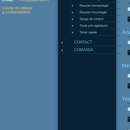
E-mail:
office(at)balmed.ro
Reactivi hematologie
Condiţii de utilizare
şi confidenţialitate
Reactivi Imunologie
Sange de control
Teste prin aglutinare
Ana
Teste rapide
CONTACT
COMANDA
Mes
Tes