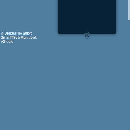
© Drepturi de autor:
SmarTTech Mgm. Sol.
i-Studio