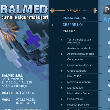
P
PRIMA PAGINA
Ap
DESPRE NOI
PRODUSE
Testare epicutanata -
Alergologie
Analizoare medicale
Aparate laborator clinic
Consumabile
Echipamente diverse
Grupe sanguine
Kituri ELISA
BALMED S.R.L.
Bd. Burebista nr. 1
Medicina veterinara
Bl. D 15, Sc. 4, Ap. 125
Sector 3, Bucureşti
Microscoape
Monitorizare Diabet
Tel./Fax:
021 327.52.69.
Pulsoximetre
Mobil:
0722.646.628;
0740.594.939.
Reactivi Biochimie
Reactivi Coagulare