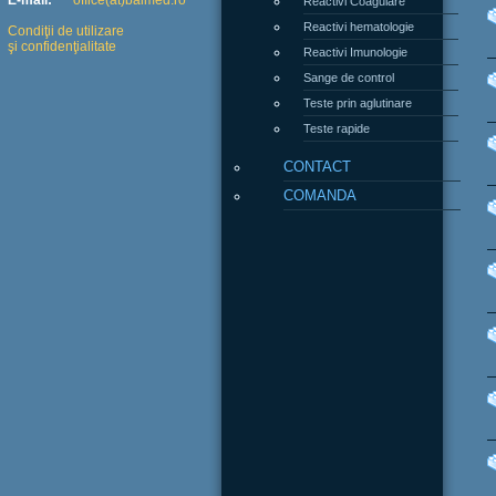
E-mail:
office(at)balmed.ro
Reactivi hematologie
Condiţii de utilizare
şi confidenţialitate
Reactivi Imunologie
Sange de control
Teste prin aglutinare
Teste rapide
CONTACT
COMANDA