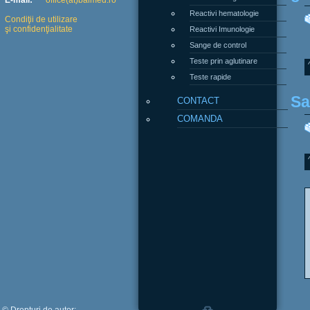
E-mail:
office(at)balmed.ro
Reactivi hematologie
Condiţii de utilizare
şi confidenţialitate
Reactivi Imunologie
Sange de control
Teste prin aglutinare
Teste rapide
Sa
CONTACT
COMANDA