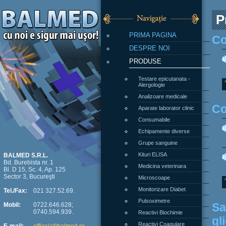
P
PRIMA PAGINA
Co
DESPRE NOI
PRODUSE
Testare epicutanata -
Alergologie
Analizoare medicale
Co
Aparate laborator clinic
Consumabile
Echipamente diverse
Grupe sanguine
Kituri ELISA
BALMED S.R.L.
Bd. Burebista nr. 1
Medicina veterinara
Bl. D 15, Sc. 4, Ap. 125
Sector 3, Bucureşti
Microscoape
Monitorizare Diabet
Tel./Fax:
021 327.52.69.
Pulsoximetre
Sa
Mobil:
0722.646.628;
0740.594.939.
Reactivi Biochimie
gl
Reactivi Coagulare