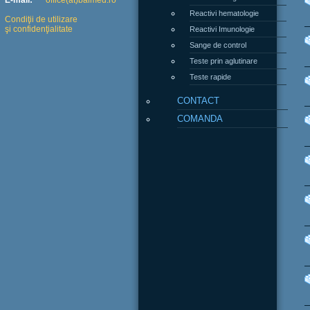
E-mail:
office(at)balmed.ro
Reactivi hematologie
Condiţii de utilizare
şi confidenţialitate
Reactivi Imunologie
Sange de control
Teste prin aglutinare
Teste rapide
CONTACT
COMANDA