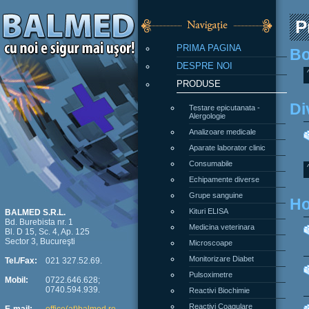
P
PRIMA PAGINA
Bo
DESPRE NOI
PRODUSE
Di
Testare epicutanata -
Alergologie
Analizoare medicale
Aparate laborator clinic
Consumabile
Echipamente diverse
Grupe sanguine
Ho
Kituri ELISA
BALMED S.R.L.
Bd. Burebista nr. 1
Medicina veterinara
Bl. D 15, Sc. 4, Ap. 125
Sector 3, Bucureşti
Microscoape
Monitorizare Diabet
Tel./Fax:
021 327.52.69.
Pulsoximetre
Mobil:
0722.646.628;
0740.594.939.
Reactivi Biochimie
Reactivi Coagulare