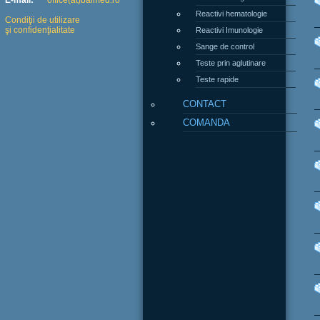
E-mail:
office(at)balmed.ro
Reactivi hematologie
Condiţii de utilizare
şi confidenţialitate
Reactivi Imunologie
Sange de control
Teste prin aglutinare
Teste rapide
CONTACT
COMANDA