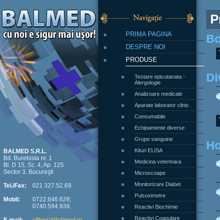
P
PRIMA PAGINA
Bo
DESPRE NOI
PRODUSE
Di
Testare epicutanata -
Alergologie
Analizoare medicale
Aparate laborator clinic
Consumabile
Echipamente diverse
Grupe sanguine
Ho
Kituri ELISA
BALMED S.R.L.
Bd. Burebista nr. 1
Medicina veterinara
Bl. D 15, Sc. 4, Ap. 125
Sector 3, Bucureşti
Microscoape
Monitorizare Diabet
Tel./Fax:
021 327.52.69.
Pulsoximetre
Mobil:
0722.646.628;
0740.594.939.
Reactivi Biochimie
Reactivi Coagulare