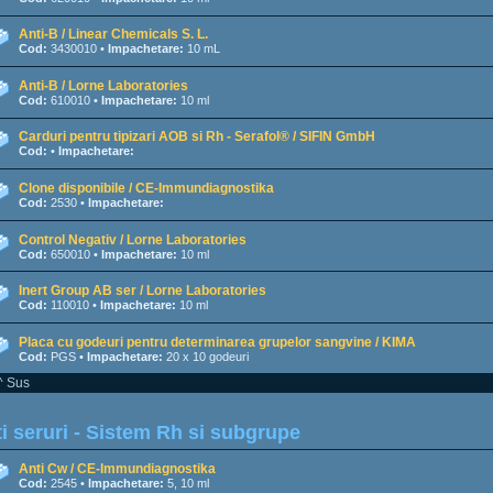
Anti-B / Linear Chemicals S. L.
Cod:
3430010 •
Impachetare:
10 mL
Anti-B / Lorne Laboratories
Cod:
610010 •
Impachetare:
10 ml
Carduri pentru tipizari AOB si Rh - Serafol® / SIFIN GmbH
Cod:
•
Impachetare:
Clone disponibile / CE-Immundiagnostika
Cod:
2530 •
Impachetare:
Control Negativ / Lorne Laboratories
Cod:
650010 •
Impachetare:
10 ml
Inert Group AB ser / Lorne Laboratories
Cod:
110010 •
Impachetare:
10 ml
Placa cu godeuri pentru determinarea grupelor sangvine / KIMA
Cod:
PGS •
Impachetare:
20 x 10 godeuri
^ Sus
i seruri - Sistem Rh si subgrupe
Anti Cw / CE-Immundiagnostika
Cod:
2545 •
Impachetare:
5, 10 ml