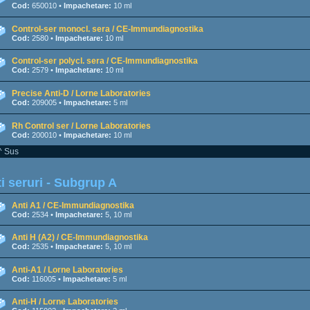
Cod:
650010 •
Impachetare:
10 ml
Control-ser monocl. sera / CE-Immundiagnostika
Cod:
2580 •
Impachetare:
10 ml
Control-ser polycl. sera / CE-Immundiagnostika
Cod:
2579 •
Impachetare:
10 ml
Precise Anti-D / Lorne Laboratories
Cod:
209005 •
Impachetare:
5 ml
Rh Control ser / Lorne Laboratories
Cod:
200010 •
Impachetare:
10 ml
^ Sus
i seruri - Subgrup A
Anti A1 / CE-Immundiagnostika
Cod:
2534 •
Impachetare:
5, 10 ml
Anti H (A2) / CE-Immundiagnostika
Cod:
2535 •
Impachetare:
5, 10 ml
Anti-A1 / Lorne Laboratories
Cod:
116005 •
Impachetare:
5 ml
Anti-H / Lorne Laboratories