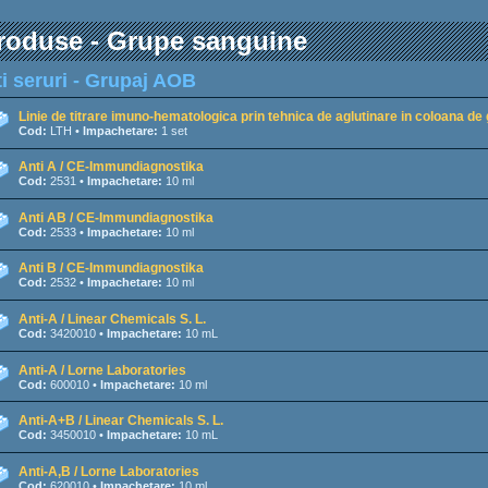
roduse - Grupe sanguine
i seruri - Grupaj AOB
Linie de titrare imuno-hematologica prin tehnica de aglutinare in coloana d
Cod:
LTH •
Impachetare:
1 set
Anti A / CE-Immundiagnostika
Cod:
2531 •
Impachetare:
10 ml
Anti AB / CE-Immundiagnostika
Cod:
2533 •
Impachetare:
10 ml
Anti B / CE-Immundiagnostika
Cod:
2532 •
Impachetare:
10 ml
Anti-A / Linear Chemicals S. L.
Cod:
3420010 •
Impachetare:
10 mL
Anti-A / Lorne Laboratories
Cod:
600010 •
Impachetare:
10 ml
Anti-A+B / Linear Chemicals S. L.
Cod:
3450010 •
Impachetare:
10 mL
Anti-A,B / Lorne Laboratories
Cod:
620010 •
Impachetare:
10 ml