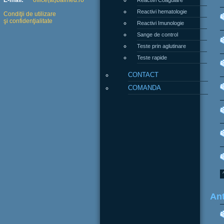
E-mail:
office(at)balmed.ro
Reactivi hematologie
Condiţii de utilizare
şi confidenţialitate
Reactivi Imunologie
Sange de control
Teste prin aglutinare
Teste rapide
CONTACT
COMANDA
Ant