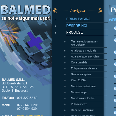
P
PRIMA PAGINA
Ant
DESPRE NOI
PRODUSE
Testare epicutanata -
Alergologie
Analizoare medicale
Aparate laborator clinic
Consumabile
Echipamente diverse
Grupe sanguine
Kituri ELISA
BALMED S.R.L.
Bd. Burebista nr. 1
Medicina veterinara
Bl. D 15, Sc. 4, Ap. 125
Sector 3, Bucureşti
Microscoape
Monitorizare Diabet
Tel./Fax:
021 327.52.69.
Pulsoximetre
Mobil:
0722.646.628;
0740.594.939.
Reactivi Biochimie
Reactivi Coagulare