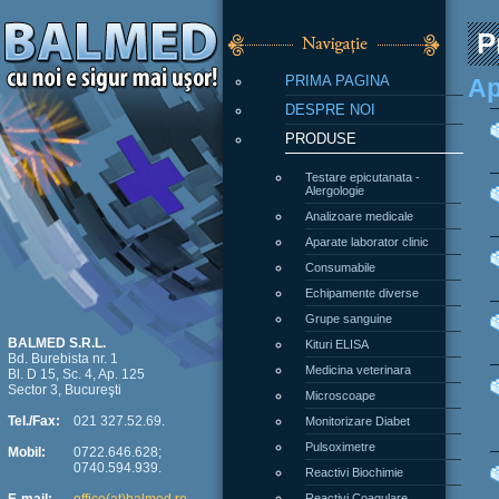
P
PRIMA PAGINA
Ap
DESPRE NOI
PRODUSE
Testare epicutanata -
Alergologie
Analizoare medicale
Aparate laborator clinic
Consumabile
Echipamente diverse
Grupe sanguine
Kituri ELISA
BALMED S.R.L.
Bd. Burebista nr. 1
Medicina veterinara
Bl. D 15, Sc. 4, Ap. 125
Sector 3, Bucureşti
Microscoape
Monitorizare Diabet
Tel./Fax:
021 327.52.69.
Pulsoximetre
Mobil:
0722.646.628;
0740.594.939.
Reactivi Biochimie
Reactivi Coagulare