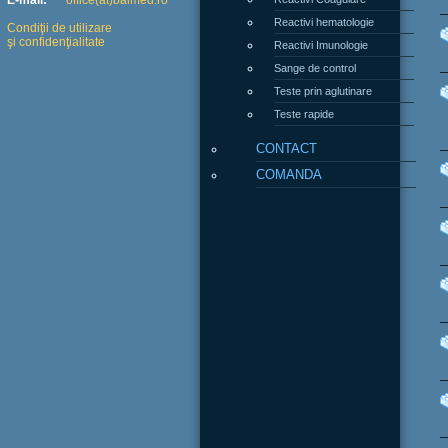
E-mail:
office(at)balmed.ro
Reactivi hematologie
Condiţii de utilizare
şi confidenţialitate
Reactivi Imunologie
Sange de control
Teste prin aglutinare
Teste rapide
CONTACT
COMANDA