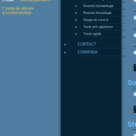
E-mail:
office(at)balmed.ro
Reactivi hematologie
Condiţii de utilizare
şi confidenţialitate
Reactivi Imunologie
Sange de control
Teste prin aglutinare
Teste rapide
CONTACT
COMANDA
So
St