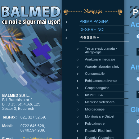
P
PRIMA PAGINA
Ac
DESPRE NOI
PRODUSE
Testare epicutanata -
Alergologie
Analizoare medicale
An
Aparate laborator clinic
Consumabile
Echipamente diverse
Grupe sanguine
Kituri ELISA
BALMED S.R.L.
Bd. Burebista nr. 1
Medicina veterinara
Bl. D 15, Sc. 4, Ap. 125
Gl
Sector 3, Bucureşti
Microscoape
Monitorizare Diabet
Tel./Fax:
021 327.52.69.
Pulsoximetre
Mobil:
0722.646.628;
0740.594.939.
Reactivi Biochimie
Reactivi Coagulare