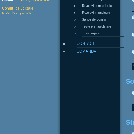
E-mail:
office(at)balmed.ro
Reactivi hematologie
Condiţii de utilizare
şi confidenţialitate
Reactivi Imunologie
Sange de control
Teste prin aglutinare
Teste rapide
CONTACT
COMANDA
So
St