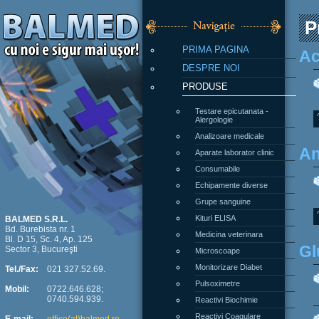
P
PRIMA PAGINA
Ac
DESPRE NOI
PRODUSE
Testare epicutanata -
Alergologie
Analizoare medicale
An
Aparate laborator clinic
Consumabile
Echipamente diverse
Grupe sanguine
Kituri ELISA
BALMED S.R.L.
Bd. Burebista nr. 1
Medicina veterinara
Bl. D 15, Sc. 4, Ap. 125
Gl
Sector 3, Bucureşti
Microscoape
Monitorizare Diabet
Tel./Fax:
021 327.52.69.
Pulsoximetre
Mobil:
0722.646.628;
0740.594.939.
Reactivi Biochimie
Reactivi Coagulare