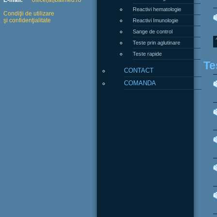
E-mail:
office(at)balmed.ro
Reactivi hematologie
Condiţii de utilizare
şi confidenţialitate
Reactivi Imunologie
Sange de control
Teste prin aglutinare
Teste rapide
Te
CONTACT
COMANDA