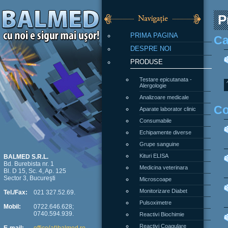
P
PRIMA PAGINA
Ca
DESPRE NOI
PRODUSE
Testare epicutanata -
Alergologie
Analizoare medicale
Co
Aparate laborator clinic
Consumabile
Echipamente diverse
Grupe sanguine
Kituri ELISA
BALMED S.R.L.
Bd. Burebista nr. 1
Medicina veterinara
Bl. D 15, Sc. 4, Ap. 125
Sector 3, Bucureşti
Microscoape
Monitorizare Diabet
Tel./Fax:
021 327.52.69.
Pulsoximetre
Mobil:
0722.646.628;
0740.594.939.
Reactivi Biochimie
Reactivi Coagulare