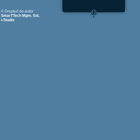
© Drepturi de autor:
SmarTTech Mgm. Sol.
i-Studio