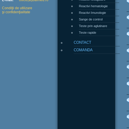
E-mail:
office(at)balmed.ro
Reactivi hematologie
Condiţii de utilizare
şi confidenţialitate
Reactivi Imunologie
Sange de control
Teste prin aglutinare
Teste rapide
CONTACT
COMANDA