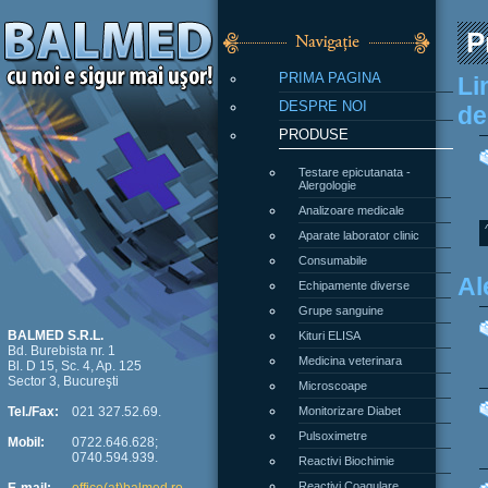
P
PRIMA PAGINA
Li
DESPRE NOI
de
PRODUSE
Testare epicutanata -
Alergologie
Analizoare medicale
Aparate laborator clinic
Consumabile
Al
Echipamente diverse
Grupe sanguine
Kituri ELISA
BALMED S.R.L.
Bd. Burebista nr. 1
Medicina veterinara
Bl. D 15, Sc. 4, Ap. 125
Sector 3, Bucureşti
Microscoape
Monitorizare Diabet
Tel./Fax:
021 327.52.69.
Pulsoximetre
Mobil:
0722.646.628;
0740.594.939.
Reactivi Biochimie
Reactivi Coagulare