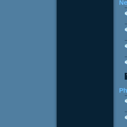
Ne
Ph