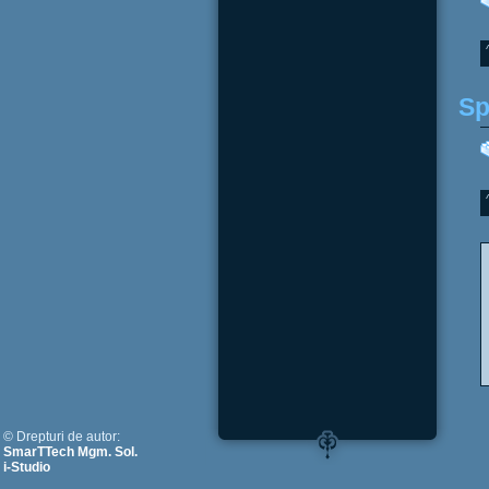
Sp
© Drepturi de autor:
SmarTTech Mgm. Sol.
i-Studio