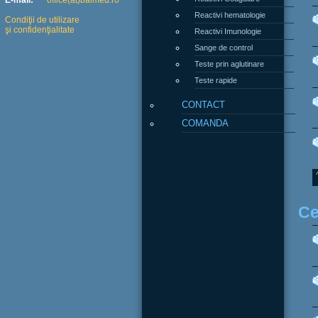
E-mail:
office(at)balmed.ro
Reactivi hematologie
Condiţii de utilizare
şi confidenţialitate
Reactivi Imunologie
Sange de control
Teste prin aglutinare
Teste rapide
CONTACT
COMANDA
Ce