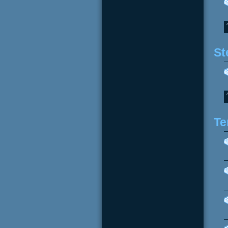
St
Te