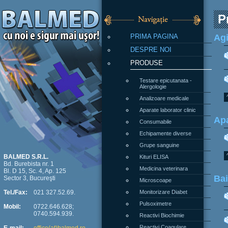
P
PRIMA PAGINA
Agi
DESPRE NOI
PRODUSE
Testare epicutanata -
Alergologie
Analizoare medicale
Aparate laborator clinic
Apa
Consumabile
Echipamente diverse
Grupe sanguine
Kituri ELISA
BALMED S.R.L.
Bd. Burebista nr. 1
Medicina veterinara
Bl. D 15, Sc. 4, Ap. 125
Bai
Sector 3, Bucureşti
Microscoape
Monitorizare Diabet
Tel./Fax:
021 327.52.69.
Pulsoximetre
Mobil:
0722.646.628;
0740.594.939.
Reactivi Biochimie
Reactivi Coagulare