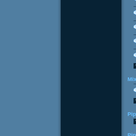
Mix
Pi
Pip