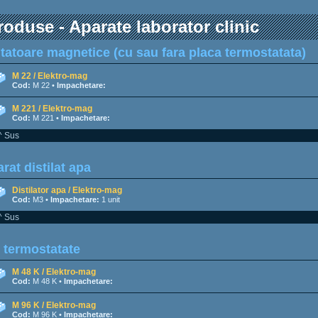
roduse - Aparate laborator clinic
tatoare magnetice (cu sau fara placa termostatata)
M 22 / Elektro-mag
Cod:
M 22 •
Impachetare:
M 221 / Elektro-mag
Cod:
M 221 •
Impachetare:
^ Sus
rat distilat apa
Distilator apa / Elektro-mag
Cod:
M3 •
Impachetare:
1 unit
^ Sus
 termostatate
M 48 K / Elektro-mag
Cod:
M 48 K •
Impachetare:
M 96 K / Elektro-mag
Cod:
M 96 K •
Impachetare: