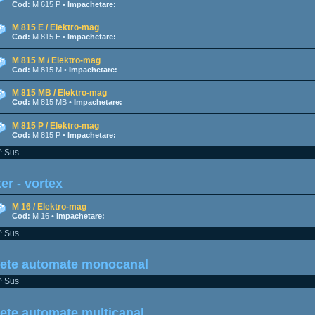
Cod:
M 615 P •
Impachetare:
M 815 E / Elektro-mag
Cod:
M 815 E •
Impachetare:
M 815 M / Elektro-mag
Cod:
M 815 M •
Impachetare:
M 815 MB / Elektro-mag
Cod:
M 815 MB •
Impachetare:
M 815 P / Elektro-mag
Cod:
M 815 P •
Impachetare:
^ Sus
er - vortex
M 16 / Elektro-mag
Cod:
M 16 •
Impachetare:
^ Sus
pete automate monocanal
^ Sus
ete automate multicanal