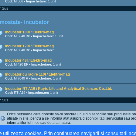
Cod:
M 306 •
Impachetare:
1 unit
^ Sus
mostate- incubator
Incubator 100l / Elektro-mag
Cod:
M 5040 BP •
Impachetare:
1 unit
Incubator 120l / Elektro-mag
Cod:
M 6040 BP •
Impachetare:
Incubator 48l / Elektro-mag
Cod:
M 420 BP •
Impachetare:
1 unit
Incubator cu racire 110l / Elektro-mag
Cod:
M 7040 R •
Impachetare:
1 unit
Incubator RT-A19 / Rayto Life and Analytical Sciences Co.,Ltd.
Cod:
RT-A19 •
Impachetare:
1 unit
^ Sus
Orice persoana care doreste sa-si procure unul din serviciile sau produsele pr
afisate in site, pentru a se informa atat asupra disponibilitatii serviciului sau pro
informatiilor tehnice sau de alta natura.
e utilizeaza cookies. Prin continuarea navigarii si consultarii ace