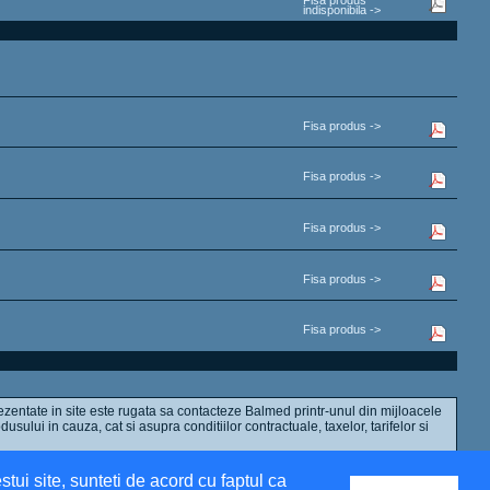
indisponibila ->
Fisa produs ->
Fisa produs ->
Fisa produs ->
Fisa produs ->
Fisa produs ->
ezentate in site este rugata sa contacteze Balmed printr-unul din mijloacele
dusului in cauza, cat si asupra conditiilor contractuale, taxelor, tarifelor si
stui site, sunteti de acord cu faptul ca