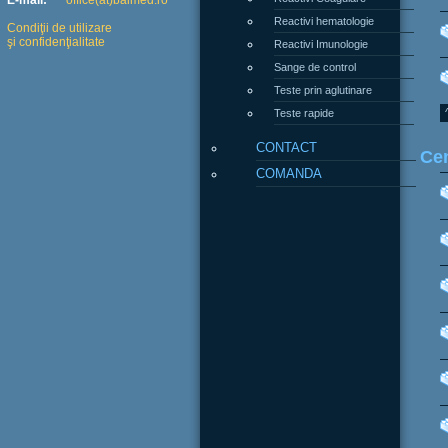
E-mail:
office(at)balmed.ro
Reactivi hematologie
Condiţii de utilizare
şi confidenţialitate
Reactivi Imunologie
Sange de control
Teste prin aglutinare
Teste rapide
CONTACT
Cen
COMANDA