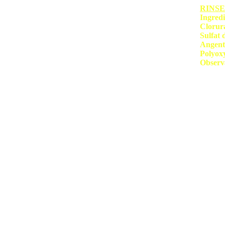
RINS
Ingredi
Clorura 
Sulfat d
Angenti 
Polyoxye
Observa