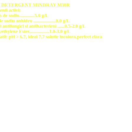
E DETERGENT MINDRAY M30R
enti activi:
de sodiu.............5.0 g/L
e sodiu anhidru ...................8.0 g/L
antifungici si antibacterieni ......0.5-2.0 g/L
thylene Ester.................1.0-3.0 g/L
tii: pH > 6.7, ideal 7.7 solutie incolora,perfect clara