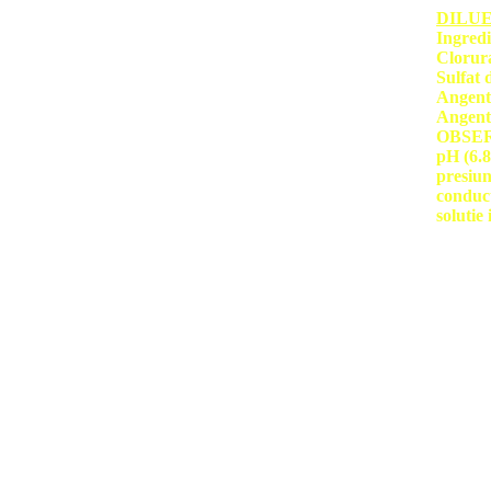
DILU
Ingredi
Clorura d
Sulfat de
Angenti t
Angenti
OBSERV
pH (6.8
presiu
conduc
solutie