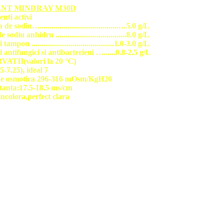
ENT MINDRAY M30D
enti activi
e sodiu…........................................…5.0 g/L
 sodiu anhidru ....................................8.0 g/L
ampon ..........................................1.0-3.0 g/L
 antifungici si antibacterieni …......0.8-2.5 g/L
ATII(valori la 20 °C)
5-7.25), ideal 7
ne osmotica 296-316 mOsm/KgH20
tanta:17.5-18.5 ms/cm
 incolora,perfect clara