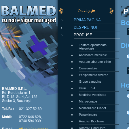
P
PRIMA PAGINA
Bo
DESPRE NOI
PRODUSE
Di
Testare epicutanata -
Alergologie
Analizoare medicale
Aparate laborator clinic
Consumabile
Echipamente diverse
Grupe sanguine
Ho
Kituri ELISA
BALMED S.R.L.
Bd. Burebista nr. 1
Medicina veterinara
Bl. D 15, Sc. 4, Ap. 125
Sector 3, Bucureşti
Microscoape
Monitorizare Diabet
Tel./Fax:
021 327.52.69.
Pulsoximetre
Mobil:
0722.646.628;
0740.594.939.
Reactivi Biochimie
Reactivi Coagulare