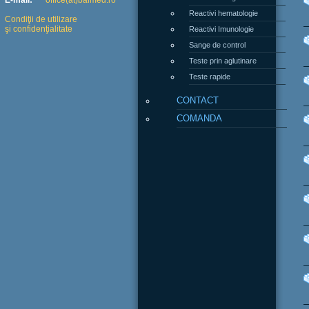
E-mail:
office(at)balmed.ro
Reactivi hematologie
Condiţii de utilizare
şi confidenţialitate
Reactivi Imunologie
Sange de control
Teste prin aglutinare
Teste rapide
CONTACT
COMANDA