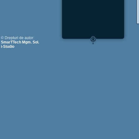
© Drepturi de autor:
SmarTTech Mgm. Sol.
i-Studio