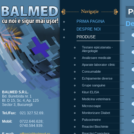
P
PRIMA PAGINA
De
DESPRE NOI
PRODUSE
Testare epicutanata -
Alergologie
Analizoare medicale
Aparate laborator clinic
Consumabile
Echipamente diverse
Grupe sanguine
Kituri ELISA
BALMED S.R.L.
Bd. Burebista nr. 1
Medicina veterinara
Bl. D 15, Sc. 4, Ap. 125
Sector 3, Bucureşti
Microscoape
Monitorizare Diabet
Tel./Fax:
021 327.52.69.
Pulsoximetre
Mobil:
0722.646.628;
0740.594.939.
Reactivi Biochimie
Reactivi Coagulare