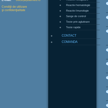
E-mail:
office(at)balmed.ro
Reactivi hematologie
Condiţii de utilizare
şi confidenţialitate
Reactivi Imunologie
Sange de control
Teste prin aglutinare
Teste rapide
CONTACT
COMANDA