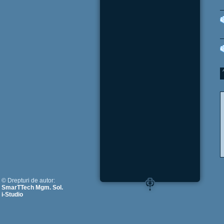
© Drepturi de autor:
SmarTTech Mgm. Sol.
i-Studio