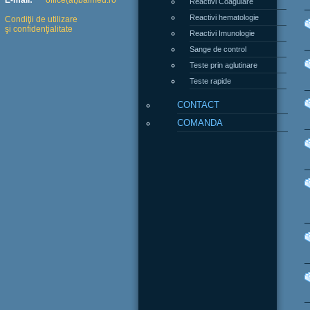
E-mail:
office(at)balmed.ro
Reactivi hematologie
Condiţii de utilizare
şi confidenţialitate
Reactivi Imunologie
Sange de control
Teste prin aglutinare
Teste rapide
CONTACT
COMANDA