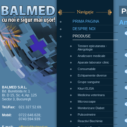
P
PRIMA PAGINA
An
DESPRE NOI
PRODUSE
Testare epicutanata -
Alergologie
Analizoare medicale
Aparate laborator clinic
Consumabile
Echipamente diverse
Grupe sanguine
Kituri ELISA
BALMED S.R.L.
Bd. Burebista nr. 1
Medicina veterinara
Bl. D 15, Sc. 4, Ap. 125
Sector 3, Bucureşti
Microscoape
Monitorizare Diabet
Tel./Fax:
021 327.52.69.
Pulsoximetre
Mobil:
0722.646.628;
0740.594.939.
Reactivi Biochimie
Reactivi Coagulare