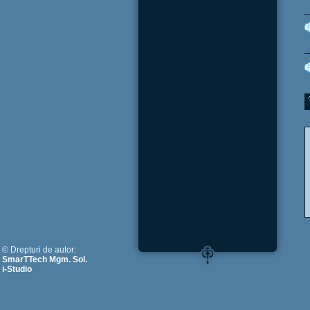
© Drepturi de autor:
SmarTTech Mgm. Sol.
i-Studio