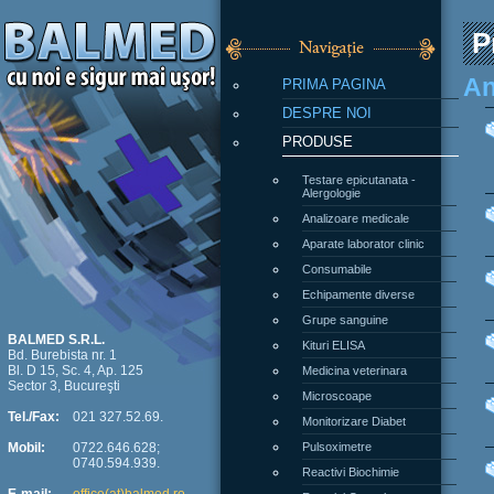
P
PRIMA PAGINA
An
DESPRE NOI
PRODUSE
Testare epicutanata -
Alergologie
Analizoare medicale
Aparate laborator clinic
Consumabile
Echipamente diverse
Grupe sanguine
Kituri ELISA
BALMED S.R.L.
Bd. Burebista nr. 1
Medicina veterinara
Bl. D 15, Sc. 4, Ap. 125
Sector 3, Bucureşti
Microscoape
Monitorizare Diabet
Tel./Fax:
021 327.52.69.
Pulsoximetre
Mobil:
0722.646.628;
0740.594.939.
Reactivi Biochimie
Reactivi Coagulare