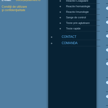
E-mail:
office(at)balmed.ro
Reactivi hematologie
Condiţii de utilizare
şi confidenţialitate
Reactivi Imunologie
Sange de control
Teste prin aglutinare
Teste rapide
CONTACT
COMANDA