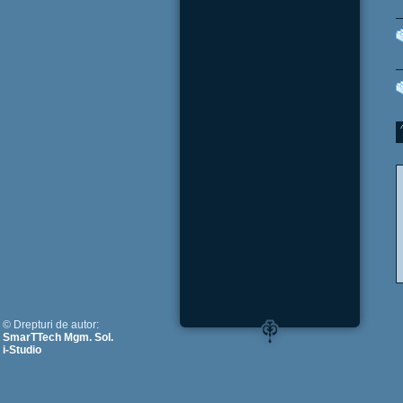
© Drepturi de autor:
SmarTTech Mgm. Sol.
i-Studio