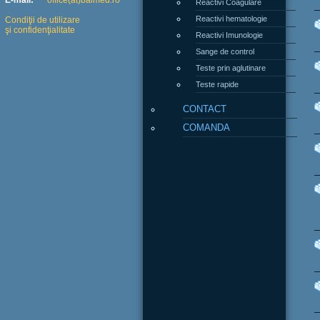
E-mail:
office(at)balmed.ro
Reactivi hematologie
Condiţii de utilizare
şi confidenţialitate
Reactivi Imunologie
Sange de control
Teste prin aglutinare
Teste rapide
CONTACT
COMANDA