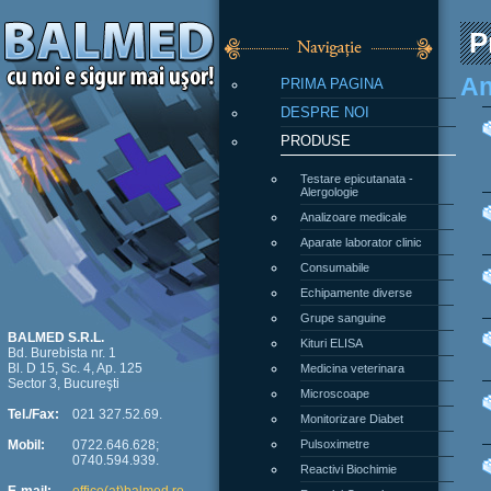
P
PRIMA PAGINA
An
DESPRE NOI
PRODUSE
Testare epicutanata -
Alergologie
Analizoare medicale
Aparate laborator clinic
Consumabile
Echipamente diverse
Grupe sanguine
Kituri ELISA
BALMED S.R.L.
Bd. Burebista nr. 1
Medicina veterinara
Bl. D 15, Sc. 4, Ap. 125
Sector 3, Bucureşti
Microscoape
Monitorizare Diabet
Tel./Fax:
021 327.52.69.
Pulsoximetre
Mobil:
0722.646.628;
0740.594.939.
Reactivi Biochimie
Reactivi Coagulare