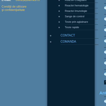
E-mail:
office(at)balmed.ro
Reactivi hematologie
Condiţii de utilizare
şi confidenţialitate
Reactivi Imunologie
Sange de control
Teste prin aglutinare
Teste rapide
CONTACT
COMANDA
Ant