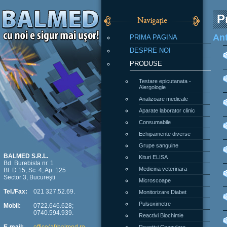
P
PRIMA PAGINA
Ant
DESPRE NOI
PRODUSE
Testare epicutanata -
Alergologie
Analizoare medicale
Aparate laborator clinic
Consumabile
Echipamente diverse
Grupe sanguine
Kituri ELISA
BALMED S.R.L.
Bd. Burebista nr. 1
Medicina veterinara
Bl. D 15, Sc. 4, Ap. 125
Sector 3, Bucureşti
Microscoape
Monitorizare Diabet
Tel./Fax:
021 327.52.69.
Pulsoximetre
Mobil:
0722.646.628;
0740.594.939.
Reactivi Biochimie
Reactivi Coagulare