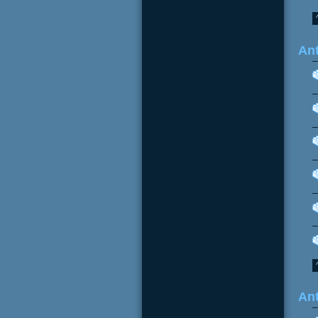
Ant
Ant