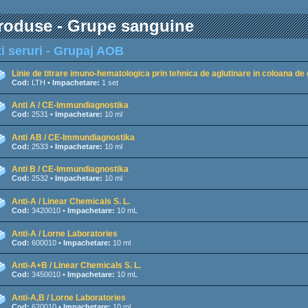
roduse - Grupe sanguine
i seruri - Grupaj AOB
Linie de titrare imuno-hematologica prin tehnica de aglutinare in coloana d
Cod:
LTH •
Impachetare:
1 set
Anti A / CE-Immundiagnostika
Cod:
2531 •
Impachetare:
10 ml
Anti AB / CE-Immundiagnostika
Cod:
2533 •
Impachetare:
10 ml
Anti B / CE-Immundiagnostika
Cod:
2532 •
Impachetare:
10 ml
Anti-A / Linear Chemicals S. L.
Cod:
3420010 •
Impachetare:
10 mL
Anti-A / Lorne Laboratories
Cod:
600010 •
Impachetare:
10 ml
Anti-A+B / Linear Chemicals S. L.
Cod:
3450010 •
Impachetare:
10 mL
Anti-A,B / Lorne Laboratories
Cod:
620010 •
Impachetare:
10 ml