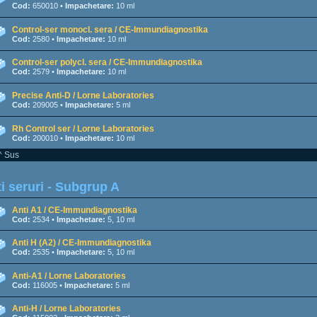
Cod:
650010 •
Impachetare:
10 ml
Control-ser monocl. sera / CE-Immundiagnostika
Cod:
2580 •
Impachetare:
10 ml
Control-ser polycl. sera / CE-Immundiagnostika
Cod:
2579 •
Impachetare:
10 ml
Precise Anti-D / Lorne Laboratories
Cod:
209005 •
Impachetare:
5 ml
Rh Control ser / Lorne Laboratories
Cod:
200010 •
Impachetare:
10 ml
^ Sus
i seruri - Subgrup A
Anti A1 / CE-Immundiagnostika
Cod:
2534 •
Impachetare:
5, 10 ml
Anti H (A2) / CE-Immundiagnostika
Cod:
2535 •
Impachetare:
5, 10 ml
Anti-A1 / Lorne Laboratories
Cod:
116005 •
Impachetare:
5 ml
Anti-H / Lorne Laboratories