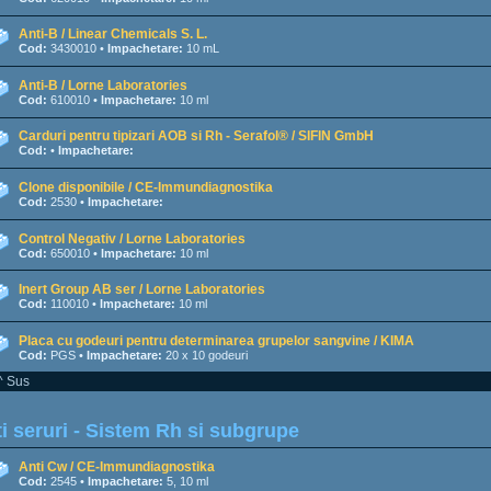
Anti-B / Linear Chemicals S. L.
Cod:
3430010 •
Impachetare:
10 mL
Anti-B / Lorne Laboratories
Cod:
610010 •
Impachetare:
10 ml
Carduri pentru tipizari AOB si Rh - Serafol® / SIFIN GmbH
Cod:
•
Impachetare:
Clone disponibile / CE-Immundiagnostika
Cod:
2530 •
Impachetare:
Control Negativ / Lorne Laboratories
Cod:
650010 •
Impachetare:
10 ml
Inert Group AB ser / Lorne Laboratories
Cod:
110010 •
Impachetare:
10 ml
Placa cu godeuri pentru determinarea grupelor sangvine / KIMA
Cod:
PGS •
Impachetare:
20 x 10 godeuri
^ Sus
i seruri - Sistem Rh si subgrupe
Anti Cw / CE-Immundiagnostika
Cod:
2545 •
Impachetare:
5, 10 ml