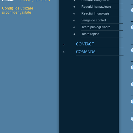
E-mail:
office(at)balmed.ro
Reactivi hematologie
Condiţii de utilizare
şi confidenţialitate
Reactivi Imunologie
Sange de control
Teste prin aglutinare
Teste rapide
CONTACT
COMANDA