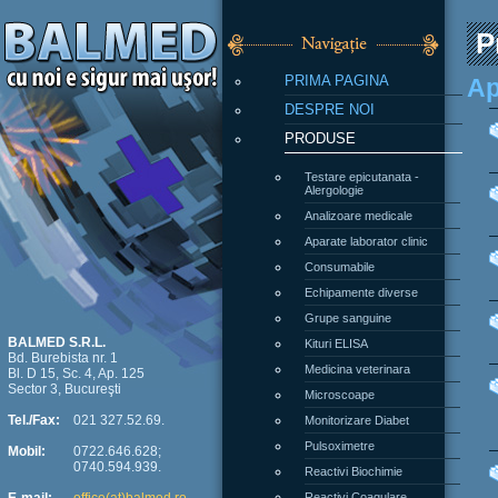
P
PRIMA PAGINA
Ap
DESPRE NOI
PRODUSE
Testare epicutanata -
Alergologie
Analizoare medicale
Aparate laborator clinic
Consumabile
Echipamente diverse
Grupe sanguine
Kituri ELISA
BALMED S.R.L.
Bd. Burebista nr. 1
Medicina veterinara
Bl. D 15, Sc. 4, Ap. 125
Sector 3, Bucureşti
Microscoape
Monitorizare Diabet
Tel./Fax:
021 327.52.69.
Pulsoximetre
Mobil:
0722.646.628;
0740.594.939.
Reactivi Biochimie
Reactivi Coagulare