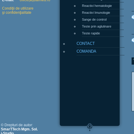
E-mail:
office(at)balmed.ro
Reactivi hematologie
Condiţii de utilizare
şi confidenţialitate
Reactivi Imunologie
Sange de control
Teste prin aglutinare
Teste rapide
CONTACT
COMANDA
© Drepturi de autor:
SmarTTech Mgm. Sol.
i-Studio