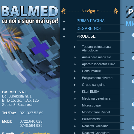
P
PRIMA PAGINA
Mi
DESPRE NOI
PRODUSE
Testare epicutanata -
Alergologie
Analizoare medicale
Aparate laborator clinic
Consumabile
Echipamente diverse
Grupe sanguine
Kituri ELISA
BALMED S.R.L.
Bd. Burebista nr. 1
Medicina veterinara
Bl. D 15, Sc. 4, Ap. 125
Sector 3, Bucureşti
Microscoape
Monitorizare Diabet
Tel./Fax:
021 327.52.69.
Pulsoximetre
Mobil:
0722.646.628;
0740.594.939.
Reactivi Biochimie
Reactivi Coagulare