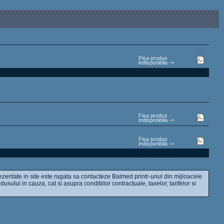
Fisa produs
indisponibila ->
Fisa produs
indisponibila ->
Fisa produs
indisponibila ->
ezentate in site este rugata sa contacteze Balmed printr-unul din mijloacele
dusului in cauza, cat si asupra conditiilor contractuale, taxelor, tarifelor si