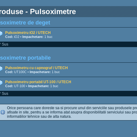
roduse - Pulsoximetre
soximetre de deget
Pulsoximetru iO2 / UTECH
Cod:
iO2 •
Impachetare:
1 buc
^ Sus
soximetre portabile
Pulsoximetru cu capnograf / UTECH
Cod:
UT100C •
Impachetare:
1 buc
Pulsoximetru portabil UT-100 / UTECH
Cod:
UT-100 •
Impachetare:
1 buc
^ Sus
Orice persoana care doreste sa-si procure unul din serviciile sau produsele pr
afisate in site, pentru a se informa atat asupra disponibilitatii serviciului sau pro
informatiilor tehnice sau de alta natura.