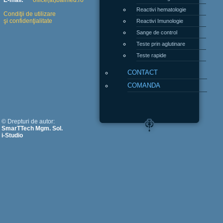
E-mail:
office(at)balmed.ro
Reactivi hematologie
Condiţii de utilizare
şi confidenţialitate
Reactivi Imunologie
Sange de control
Teste prin aglutinare
Teste rapide
CONTACT
COMANDA
© Drepturi de autor:
SmarTTech Mgm. Sol.
i-Studio