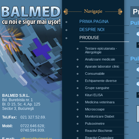
P
PRIMA PAGINA
Pul
DESPRE NOI
PRODUSE
Testare epicutanata -
Alergologie
Pul
Analizoare medicale
Aparate laborator clinic
Consumabile
Echipamente diverse
Grupe sanguine
Kituri ELISA
BALMED S.R.L.
Bd. Burebista nr. 1
Medicina veterinara
Bl. D 15, Sc. 4, Ap. 125
Sector 3, Bucureşti
Microscoape
Monitorizare Diabet
Tel./Fax:
021 327.52.69.
Pulsoximetre
Mobil:
0722.646.628;
0740.594.939.
Reactivi Biochimie
Reactivi Coagulare