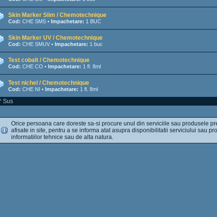
Skin Marker Slim / Chemotechnique
Cod:
CHE SMS •
Impachetare:
1 BUC
Skin Marker UV / Chemotechnique
Cod:
CHE SMUV •
Impachetare:
1 buc
Test cobalt / Chemotechnique
Cod:
CHE CO •
Impachetare:
1 fl. 8ml
Test nichel / Chemotechnique
Cod:
CHE NI •
Impachetare:
1 fl. 8ml
^ Sus
Orice persoana care doreste sa-si procure unul din serviciile sau produsele pr
afisate in site, pentru a se informa atat asupra disponibilitatii serviciului sau pro
informatiilor tehnice sau de alta natura.