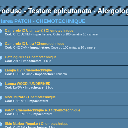
roduse - Testare epicutanata - Alergolo
starea PATCH - CHEMOTECHNIQUE
Camerele IQ Ultimate ® / Chemotechnique
Cod:
CHE ULTIM •
Impachetare:
Cutie cu 100 unitati a 10 camere
Camerele IQ Ultra / Chemotechnique
Cod:
CHE CAM •
Impachetare:
Cutie cu 100 unitati a 10 camere
Catalog 2017 / Chemotechnique
Cod:
2017 •
Impachetare:
1 buc
Lampa UV / Chemotechnique
Cod:
CHE UV lamp •
Impachetare:
1bucata
Lampa WOOD / UNDEFINED
Cod:
LW6W •
Impachetare:
1 buc
Mod utilizare / Chemotechnique
Cod:
CHE-MU •
Impachetare:
Patch_Chemotechnique RO / Chemotechnique
Cod:
CHE ROPR •
Impachetare:
Skin Marker Regular / Chemotechnique
Cod:
CHE SM •
Impachetare:
1 buc