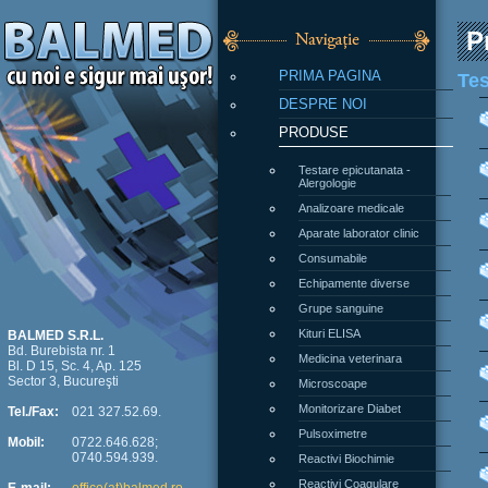
P
PRIMA PAGINA
Te
DESPRE NOI
PRODUSE
Testare epicutanata -
Alergologie
Analizoare medicale
Aparate laborator clinic
Consumabile
Echipamente diverse
Grupe sanguine
Kituri ELISA
BALMED S.R.L.
Bd. Burebista nr. 1
Medicina veterinara
Bl. D 15, Sc. 4, Ap. 125
Sector 3, Bucureşti
Microscoape
Monitorizare Diabet
Tel./Fax:
021 327.52.69.
Pulsoximetre
Mobil:
0722.646.628;
0740.594.939.
Reactivi Biochimie
Reactivi Coagulare