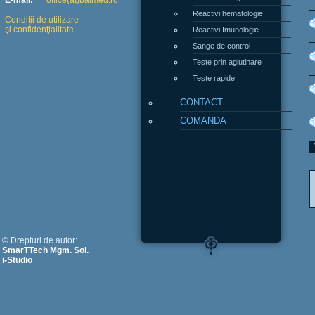
E-mail:
office(at)balmed.ro
Reactivi hematologie
Condiţii de utilizare
şi confidenţialitate
Reactivi Imunologie
Sange de control
Teste prin aglutinare
Teste rapide
CONTACT
COMANDA
© Drepturi de autor:
SmarTTech Mgm. Sol.
i-Studio