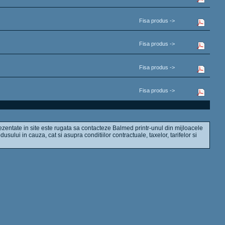
Fisa produs ->
Fisa produs ->
Fisa produs ->
Fisa produs ->
ezentate in site este rugata sa contacteze Balmed printr-unul din mijloacele
dusului in cauza, cat si asupra conditiilor contractuale, taxelor, tarifelor si