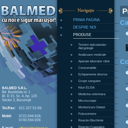
P
PRIMA PAGINA
Ca
DESPRE NOI
PRODUSE
Testare epicutanata -
Alergologie
Analizoare medicale
Co
Aparate laborator clinic
Consumabile
Echipamente diverse
Grupe sanguine
Kituri ELISA
BALMED S.R.L.
Bd. Burebista nr. 1
Medicina veterinara
Bl. D 15, Sc. 4, Ap. 125
Sector 3, Bucureşti
Microscoape
Monitorizare Diabet
Tel./Fax:
021 327.52.69.
Pulsoximetre
Mobil:
0722.646.628;
0740.594.939.
Reactivi Biochimie
Reactivi Coagulare