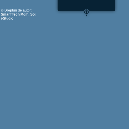
© Drepturi de autor:
SmarTTech Mgm. Sol.
i-Studio