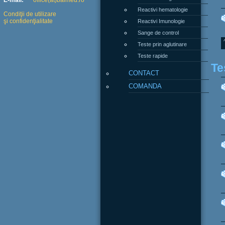
E-mail:
office(at)balmed.ro
Reactivi hematologie
Condiţii de utilizare
şi confidenţialitate
Reactivi Imunologie
Sange de control
Teste prin aglutinare
Teste rapide
Te
CONTACT
COMANDA