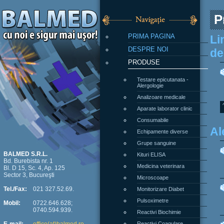
P
PRIMA PAGINA
Li
DESPRE NOI
de
PRODUSE
Testare epicutanata -
Alergologie
Analizoare medicale
Aparate laborator clinic
Consumabile
Al
Echipamente diverse
Grupe sanguine
Kituri ELISA
BALMED S.R.L.
Bd. Burebista nr. 1
Medicina veterinara
Bl. D 15, Sc. 4, Ap. 125
Sector 3, Bucureşti
Microscoape
Monitorizare Diabet
Tel./Fax:
021 327.52.69.
Pulsoximetre
Mobil:
0722.646.628;
0740.594.939.
Reactivi Biochimie
Reactivi Coagulare