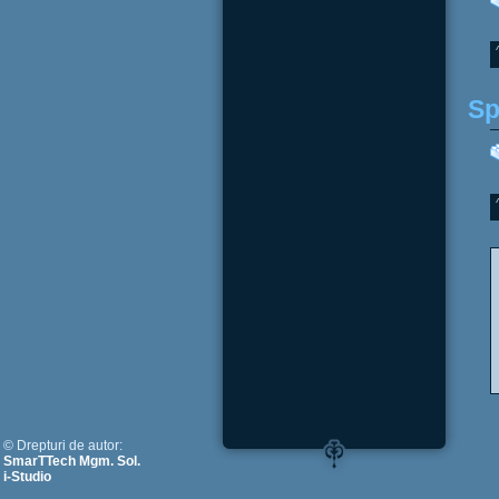
Sp
© Drepturi de autor:
SmarTTech Mgm. Sol.
i-Studio