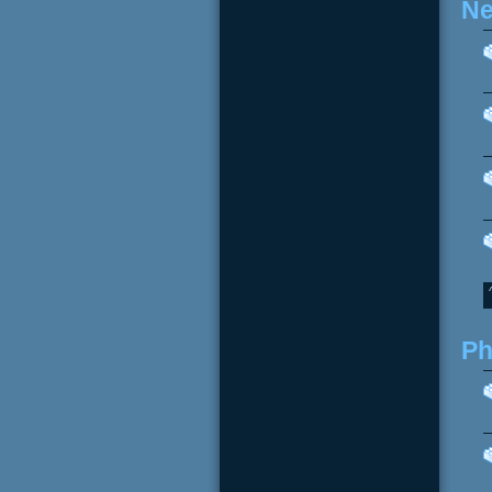
Ne
Ph