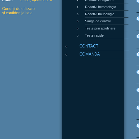
E-mail:
office(at)balmed.ro
Reactivi hematologie
Condiţii de utilizare
şi confidenţialitate
Reactivi Imunologie
Sange de control
Teste prin aglutinare
Teste rapide
CONTACT
COMANDA