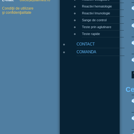
E-mail:
office(at)balmed.ro
Reactivi hematologie
Condiţii de utilizare
şi confidenţialitate
Reactivi Imunologie
Sange de control
Teste prin aglutinare
Teste rapide
CONTACT
COMANDA
Ce