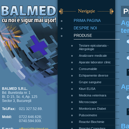
P
PRIMA PAGINA
Ag
DESPRE NOI
te
PRODUSE
Testare epicutanata -
Alergologie
Analizoare medicale
Aparate laborator clinic
Consumabile
Echipamente diverse
Grupe sanguine
Ap
Kituri ELISA
BALMED S.R.L.
Bd. Burebista nr. 1
Medicina veterinara
Bl. D 15, Sc. 4, Ap. 125
Sector 3, Bucureşti
Microscoape
Monitorizare Diabet
Tel./Fax:
021 327.52.69.
Pulsoximetre
Mobil:
0722.646.628;
0740.594.939.
Reactivi Biochimie
Ba
Reactivi Coagulare