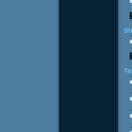
St
Te