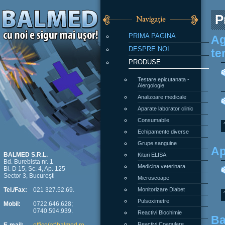
P
PRIMA PAGINA
Ag
DESPRE NOI
te
PRODUSE
Testare epicutanata -
Alergologie
Analizoare medicale
Aparate laborator clinic
Consumabile
Echipamente diverse
Grupe sanguine
Ap
Kituri ELISA
BALMED S.R.L.
Bd. Burebista nr. 1
Medicina veterinara
Bl. D 15, Sc. 4, Ap. 125
Sector 3, Bucureşti
Microscoape
Monitorizare Diabet
Tel./Fax:
021 327.52.69.
Pulsoximetre
Mobil:
0722.646.628;
0740.594.939.
Reactivi Biochimie
Ba
Reactivi Coagulare