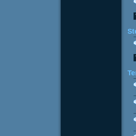
St
Te