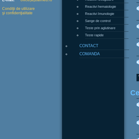
E-mail:
office(at)balmed.ro
Reactivi hematologie
Condiţii de utilizare
şi confidenţialitate
Reactivi Imunologie
Sange de control
Teste prin aglutinare
Teste rapide
CONTACT
COMANDA
Ce