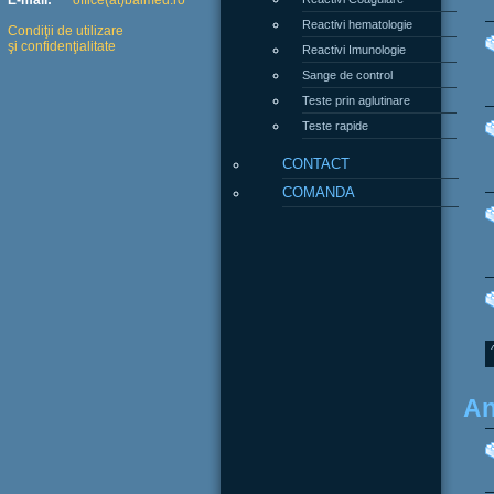
E-mail:
office(at)balmed.ro
Reactivi hematologie
Condiţii de utilizare
şi confidenţialitate
Reactivi Imunologie
Sange de control
Teste prin aglutinare
Teste rapide
CONTACT
COMANDA
An