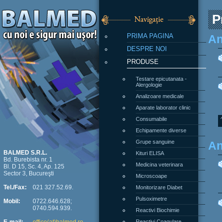
P
PRIMA PAGINA
An
DESPRE NOI
PRODUSE
Testare epicutanata -
Alergologie
Analizoare medicale
Aparate laborator clinic
Consumabile
Echipamente diverse
Grupe sanguine
An
Kituri ELISA
BALMED S.R.L.
Bd. Burebista nr. 1
Medicina veterinara
Bl. D 15, Sc. 4, Ap. 125
Sector 3, Bucureşti
Microscoape
Monitorizare Diabet
Tel./Fax:
021 327.52.69.
Pulsoximetre
Mobil:
0722.646.628;
0740.594.939.
Reactivi Biochimie
Reactivi Coagulare