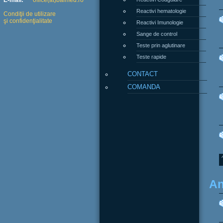
E-mail:
office(at)balmed.ro
Reactivi hematologie
Condiţii de utilizare
şi confidenţialitate
Reactivi Imunologie
Sange de control
Teste prin aglutinare
Teste rapide
CONTACT
COMANDA
An