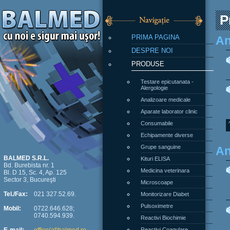
P
PRIMA PAGINA
An
DESPRE NOI
PRODUSE
Testare epicutanata -
Alergologie
Analizoare medicale
Aparate laborator clinic
Consumabile
Echipamente diverse
Grupe sanguine
An
Kituri ELISA
BALMED S.R.L.
Bd. Burebista nr. 1
Medicina veterinara
Bl. D 15, Sc. 4, Ap. 125
Sector 3, Bucureşti
Microscoape
Monitorizare Diabet
Tel./Fax:
021 327.52.69.
Pulsoximetre
Mobil:
0722.646.628;
0740.594.939.
Reactivi Biochimie
Reactivi Coagulare