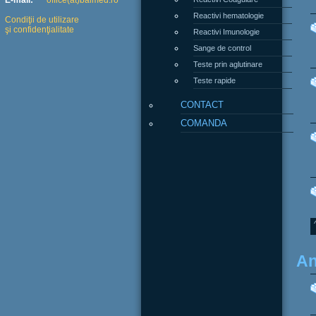
E-mail:
office(at)balmed.ro
Reactivi hematologie
Condiţii de utilizare
şi confidenţialitate
Reactivi Imunologie
Sange de control
Teste prin aglutinare
Teste rapide
CONTACT
COMANDA
An