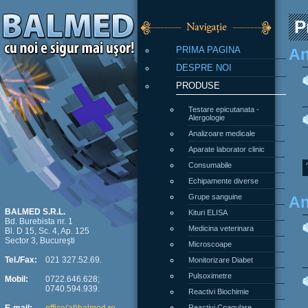
P
PRIMA PAGINA
An
DESPRE NOI
PRODUSE
Testare epicutanata -
Alergologie
Analizoare medicale
Aparate laborator clinic
Consumabile
Echipamente diverse
Grupe sanguine
An
Kituri ELISA
BALMED S.R.L.
Bd. Burebista nr. 1
Medicina veterinara
Bl. D 15, Sc. 4, Ap. 125
Sector 3, Bucureşti
Microscoape
Monitorizare Diabet
Tel./Fax:
021 327.52.69.
Pulsoximetre
Mobil:
0722.646.628;
0740.594.939.
Reactivi Biochimie
Reactivi Coagulare